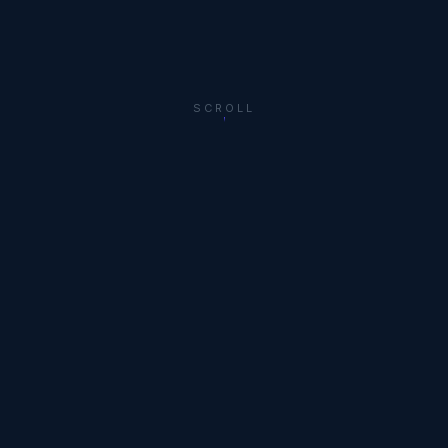
SCROLL
CAPABILITIES
产品中心
6大核心工艺，从精密加工到自动化组装全覆盖